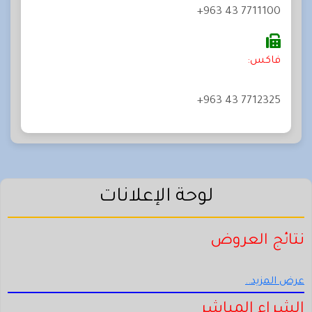
+963 43 7711100
فاكس:
+963 43 7712325
لوحة الإعلانات
نتائج العروض
عرض المزيد..
الشراء المباشر